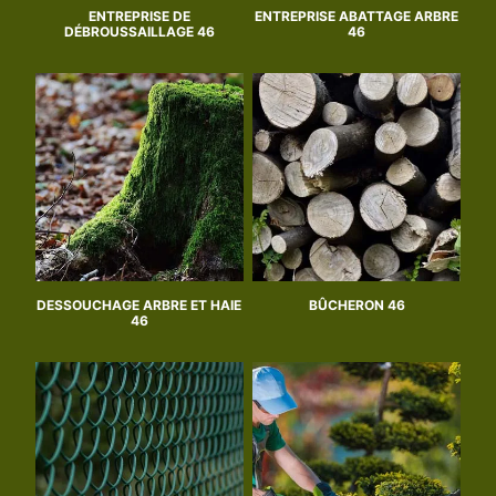
ENTREPRISE DE
ENTREPRISE ABATTAGE ARBRE
DÉBROUSSAILLAGE 46
46
DESSOUCHAGE ARBRE ET HAIE
BÛCHERON 46
46