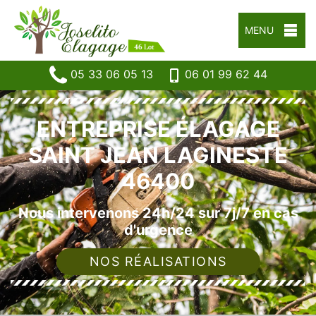
MENU
05 33 06 05 13
06 01 99 62 44
ENTREPRISE ÉLAGAGE
SAINT JEAN LAGINESTE
46400
Nous intervenons 24h/24 sur 7j/7 en cas
d'urgence
NOS RÉALISATIONS