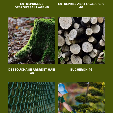
ENTREPRISE DE
ENTREPRISE ABATTAGE ARBRE
DÉBROUSSAILLAGE 46
46
DESSOUCHAGE ARBRE ET HAIE
BÛCHERON 46
46