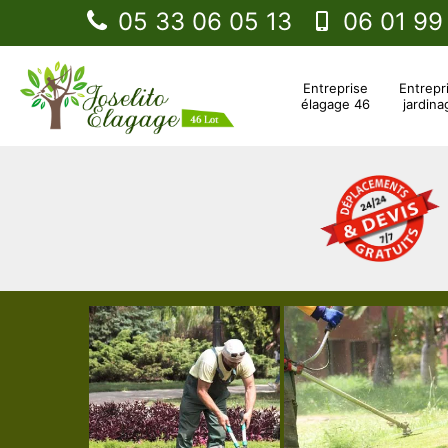
05 33 06 05 13
06 01 99
Entreprise
Entrepr
élagage 46
jardina