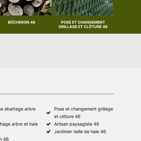
BÛCHERON 46
POSE ET CHANGEMENT
ARTISAN P
GRILLAGE ET CLÔTURE 46
se abattage arbre
Pose et changement grillage
et clôture 46
hage arbre et haie
Artisan paysagiste 46
Jardinier taille de haie 46
n 46