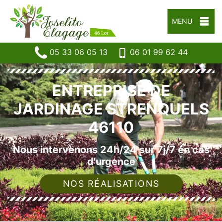
MENU
05 33 06 05 13
06 01 99 62 44
ENTREPRISE DE
JARDINAGE STRENQUELS
46110
Nous intervenons 24h/24 sur 7j/7 en cas
d'urgence
NOS RÉALISATIONS