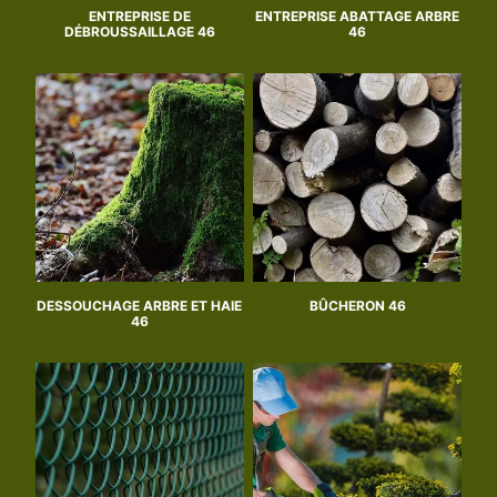
ENTREPRISE DE
ENTREPRISE ABATTAGE ARBRE
DÉBROUSSAILLAGE 46
46
DESSOUCHAGE ARBRE ET HAIE
BÛCHERON 46
46