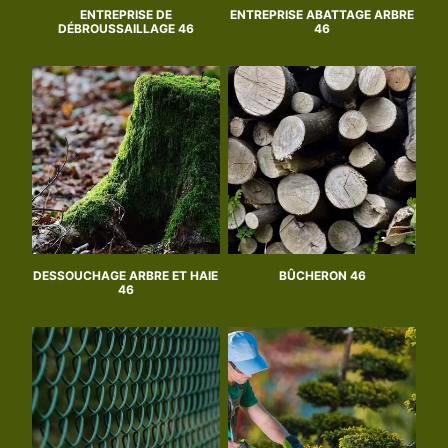
ENTREPRISE DE
ENTREPRISE ABATTAGE ARBRE
DÉBROUSSAILLAGE 46
46
DESSOUCHAGE ARBRE ET HAIE
BÛCHERON 46
46