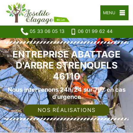
MENU
05 33 06 05 13
06 01 99 62 44
ENTREPRISE ABATTAGE
D'ARBRE STRENQUELS
46110
Nous intervenons 24h/24 sur 7j/7 en cas
d'urgence
NOS RÉALISATIONS