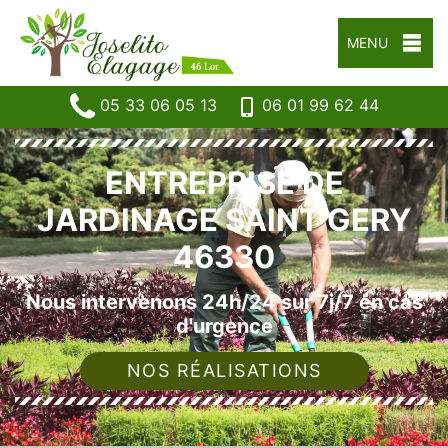
MENU
05 33 06 05 13
06 01 99 62 44
ENTREPRISE DE
JARDINAGE SAINT GERY
46330
Nous intervenons 24h/24 sur 7j/7 en cas
d'urgence
NOS RÉALISATIONS