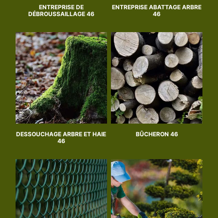
ENTREPRISE DE
ENTREPRISE ABATTAGE ARBRE
DÉBROUSSAILLAGE 46
46
DESSOUCHAGE ARBRE ET HAIE
BÛCHERON 46
46