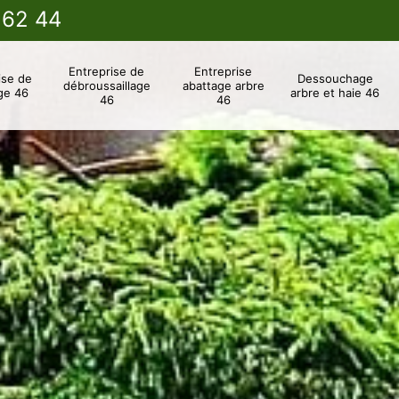
 62 44
Entreprise de
Entreprise
ise de
Dessouchage
débroussaillage
abattage arbre
ge 46
arbre et haie 46
46
46