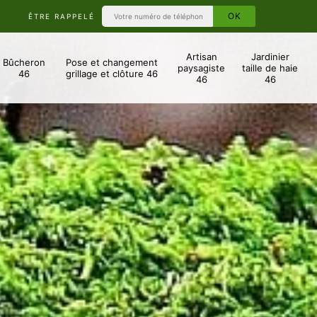
ÊTRE RAPPELÉ
Artisan
Jardinier
Bûcheron
Pose et changement
paysagiste
taille de haie
46
grillage et clôture 46
46
46