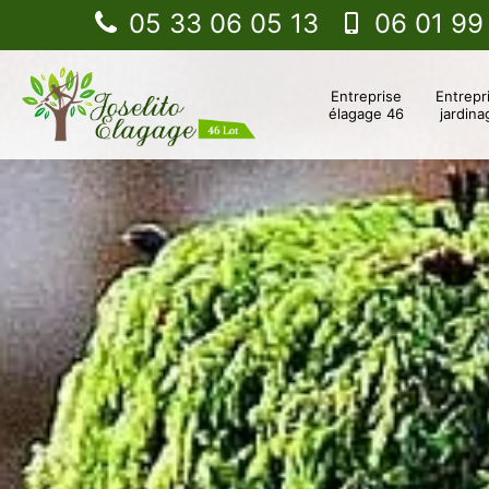
05 33 06 05 13
06 01 99
Entreprise
Entrepr
élagage 46
jardina