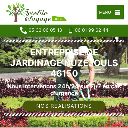
MENU
05 33 06 05 13
06 01 99 62 44
ENTREPRISE DE
JARDINAGE NUZEJOULS
46150
Nous intervenons 24h/24 sur 7j/7 en cas
d'urgence
NOS RÉALISATIONS