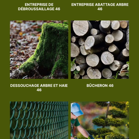
ENTREPRISE DE
ENTREPRISE ABATTAGE ARBRE
DÉBROUSSAILLAGE 46
46
DESSOUCHAGE ARBRE ET HAIE
BÛCHERON 46
46