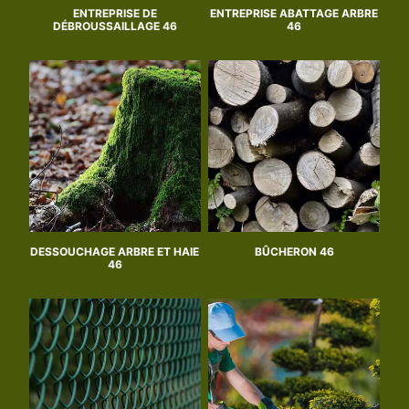
ENTREPRISE DE
ENTREPRISE ABATTAGE ARBRE
DÉBROUSSAILLAGE 46
46
DESSOUCHAGE ARBRE ET HAIE
BÛCHERON 46
46