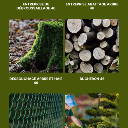
ENTREPRISE DE
ENTREPRISE ABATTAGE ARBRE
DÉBROUSSAILLAGE 46
46
DESSOUCHAGE ARBRE ET HAIE
BÛCHERON 46
46