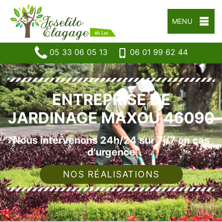
MENU
05 33 06 05 13
06 01 99 62 44
ENTREPRISE DE
JARDINAGE MAXOU 46090
Nous intervenons 24h/24 sur 7j/7 en cas
d'urgence
NOS RÉALISATIONS