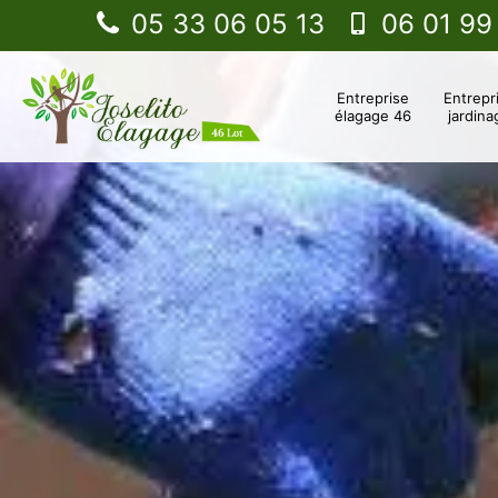
05 33 06 05 13
06 01 99
Entreprise
Entrepr
élagage 46
jardina