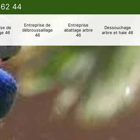
 62 44
Entreprise de
Entreprise
ise de
Dessouchage
débroussaillage
abattage arbre
ge 46
arbre et haie 46
46
46