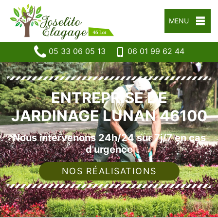
MENU
05 33 06 05 13
06 01 99 62 44
ENTREPRISE DE
JARDINAGE LUNAN 46100
Nous intervenons 24h/24 sur 7j/7 en cas
d'urgence
NOS RÉALISATIONS