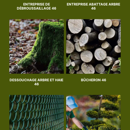
ENTREPRISE DE
ENTREPRISE ABATTAGE ARBRE
DÉBROUSSAILLAGE 46
46
DESSOUCHAGE ARBRE ET HAIE
BÛCHERON 46
46