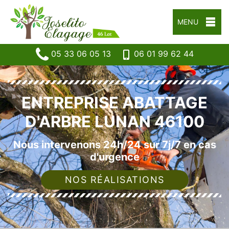
MENU
05 33 06 05 13
06 01 99 62 44
ENTREPRISE ABATTAGE
D'ARBRE LUNAN 46100
Nous intervenons 24h/24 sur 7j/7 en cas
d'urgence
NOS RÉALISATIONS