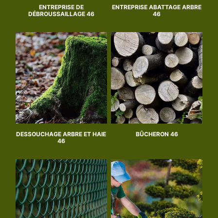
ENTREPRISE DE
ENTREPRISE ABATTAGE ARBRE
DÉBROUSSAILLAGE 46
46
DESSOUCHAGE ARBRE ET HAIE
BÛCHERON 46
46