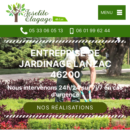
MENU
05 33 06 05 13
06 01 99 62 44
ENTREPRISE DE
JARDINAGE LANZAC
46200
Nous intervenons 24h/24 sur 7j/7 en cas
d'urgence
NOS RÉALISATIONS