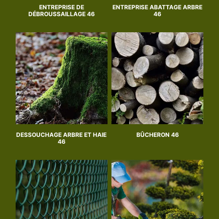
ENTREPRISE DE
ENTREPRISE ABATTAGE ARBRE
DÉBROUSSAILLAGE 46
46
DESSOUCHAGE ARBRE ET HAIE
BÛCHERON 46
46