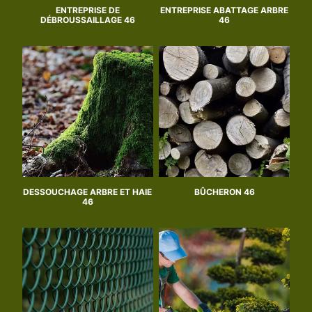
ENTREPRISE DE
ENTREPRISE ABATTAGE ARBRE
DÉBROUSSAILLAGE 46
46
DESSOUCHAGE ARBRE ET HAIE
BÛCHERON 46
46