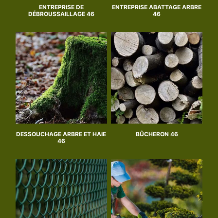
ENTREPRISE DE
ENTREPRISE ABATTAGE ARBRE
DÉBROUSSAILLAGE 46
46
DESSOUCHAGE ARBRE ET HAIE
BÛCHERON 46
46