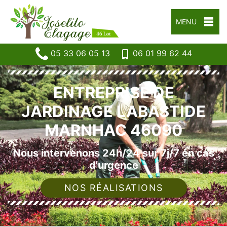
MENU
05 33 06 05 13
06 01 99 62 44
ENTREPRISE DE
JARDINAGE LABASTIDE
MARNHAC 46090
Nous intervenons 24h/24 sur 7j/7 en cas
d'urgence
NOS RÉALISATIONS