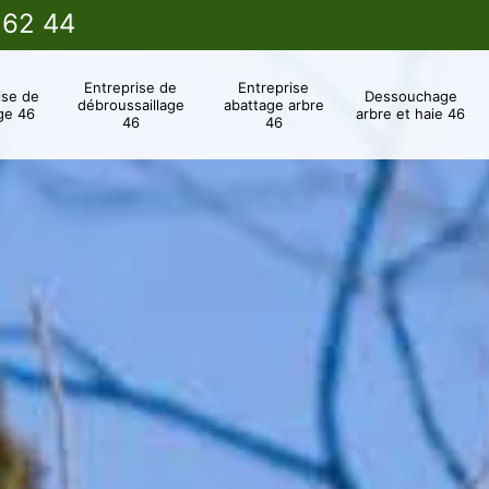
 62 44
Entreprise de
Entreprise
ise de
Dessouchage
débroussaillage
abattage arbre
ge 46
arbre et haie 46
46
46