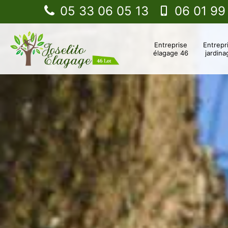
05 33 06 05 13
06 01 99
Entreprise
Entrepr
élagage 46
jardina