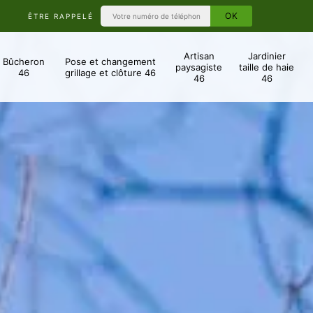
ÊTRE RAPPELÉ
Artisan
Jardinier
Bûcheron
Pose et changement
paysagiste
taille de haie
46
grillage et clôture 46
46
46