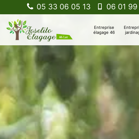
05 33 06 05 13
06 01 99
Entreprise
Entrepr
élagage 46
jardina