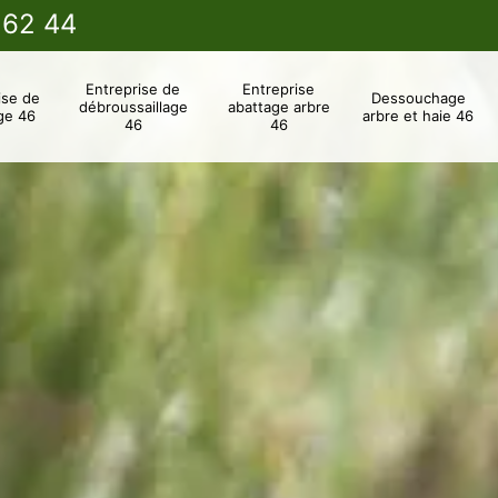
 62 44
Entreprise de
Entreprise
ise de
Dessouchage
débroussaillage
abattage arbre
ge 46
arbre et haie 46
46
46