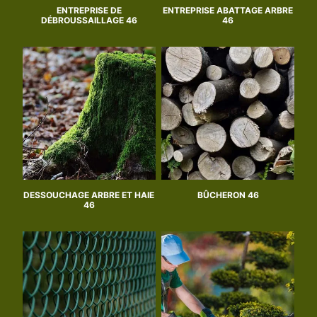
ENTREPRISE DE
ENTREPRISE ABATTAGE ARBRE
DÉBROUSSAILLAGE 46
46
DESSOUCHAGE ARBRE ET HAIE
BÛCHERON 46
46