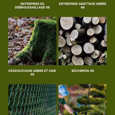
ENTREPRISE DE
ENTREPRISE ABATTAGE ARBRE
DÉBROUSSAILLAGE 46
46
DESSOUCHAGE ARBRE ET HAIE
BÛCHERON 46
46