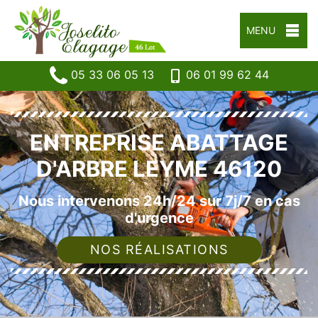
MENU
05 33 06 05 13
06 01 99 62 44
ENTREPRISE ABATTAGE
D'ARBRE LEYME 46120
Nous intervenons 24h/24 sur 7j/7 en cas
d'urgence
NOS RÉALISATIONS