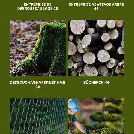
ENTREPRISE DE
ENTREPRISE ABATTAGE ARBRE
DÉBROUSSAILLAGE 46
46
DESSOUCHAGE ARBRE ET HAIE
BÛCHERON 46
46