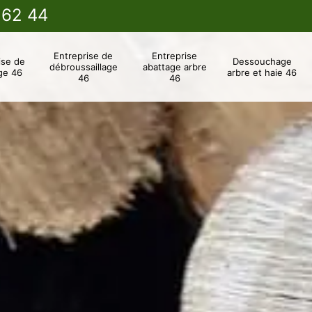
 62 44
Entreprise de
Entreprise
ise de
Dessouchage
débroussaillage
abattage arbre
ge 46
arbre et haie 46
46
46