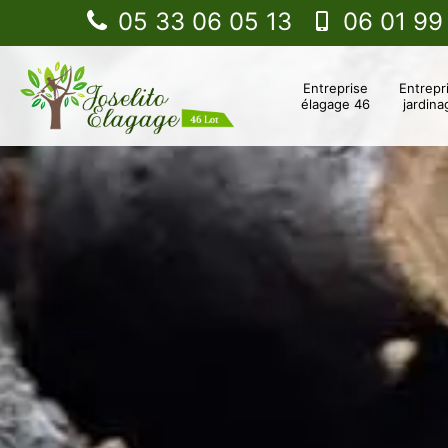
05 33 06 05 13
06 01 99
Entreprise
Entrepr
élagage 46
jardina