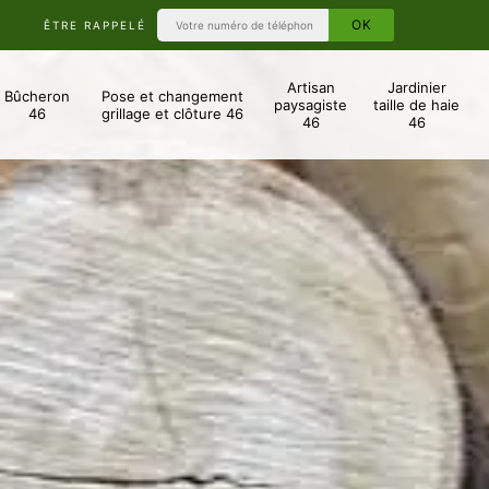
ÊTRE RAPPELÉ
Artisan
Jardinier
Bûcheron
Pose et changement
paysagiste
taille de haie
46
grillage et clôture 46
46
46