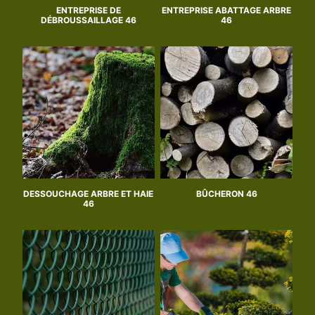
ENTREPRISE DE
ENTREPRISE ABATTAGE ARBRE
DÉBROUSSAILLAGE 46
46
DESSOUCHAGE ARBRE ET HAIE
BÛCHERON 46
46