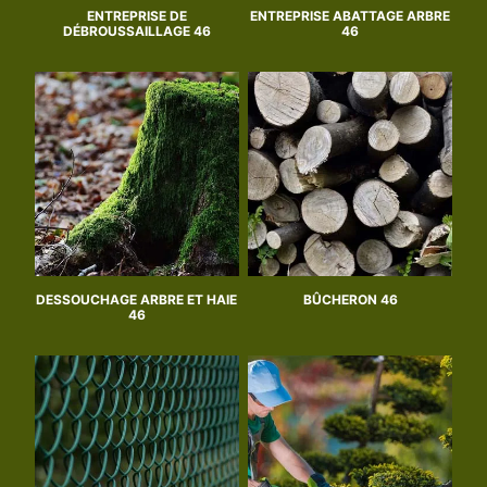
ENTREPRISE DE
ENTREPRISE ABATTAGE ARBRE
DÉBROUSSAILLAGE 46
46
DESSOUCHAGE ARBRE ET HAIE
BÛCHERON 46
46