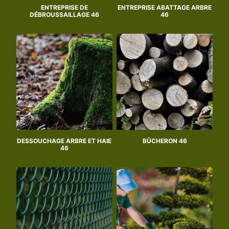
ENTREPRISE DE
ENTREPRISE ABATTAGE ARBRE
DÉBROUSSAILLAGE 46
46
DESSOUCHAGE ARBRE ET HAIE
BÛCHERON 46
46