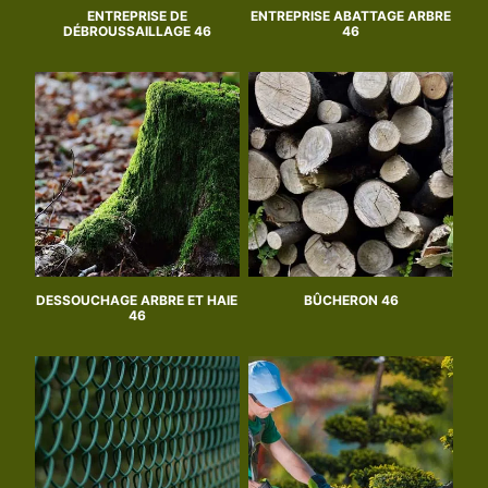
ENTREPRISE DE
ENTREPRISE ABATTAGE ARBRE
DÉBROUSSAILLAGE 46
46
DESSOUCHAGE ARBRE ET HAIE
BÛCHERON 46
46