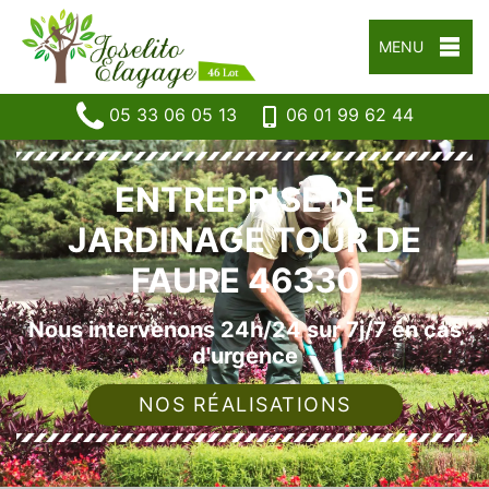
MENU
05 33 06 05 13
06 01 99 62 44
ENTREPRISE DE
JARDINAGE TOUR DE
FAURE 46330
Nous intervenons 24h/24 sur 7j/7 en cas
d'urgence
NOS RÉALISATIONS