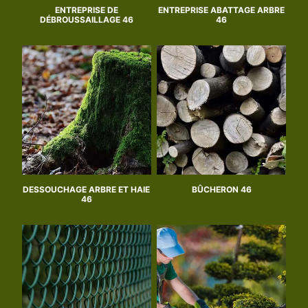
ENTREPRISE DE
ENTREPRISE ABATTAGE ARBRE
DÉBROUSSAILLAGE 46
46
DESSOUCHAGE ARBRE ET HAIE
BÛCHERON 46
46