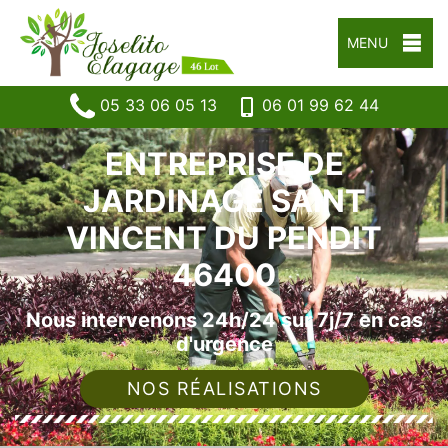
MENU
05 33 06 05 13
06 01 99 62 44
ENTREPRISE DE
JARDINAGE SAINT
VINCENT DU PENDIT
46400
Nous intervenons 24h/24 sur 7j/7 en cas
d'urgence
NOS RÉALISATIONS