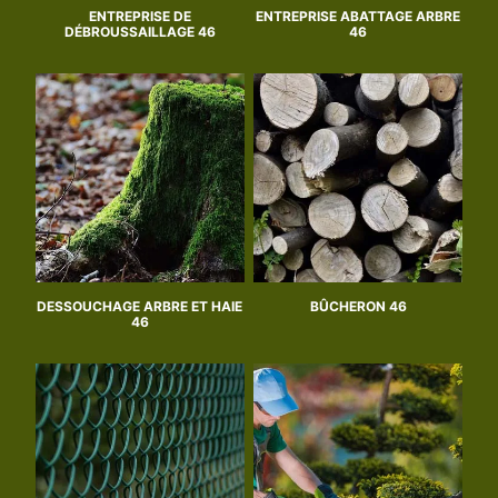
ENTREPRISE DE
ENTREPRISE ABATTAGE ARBRE
DÉBROUSSAILLAGE 46
46
DESSOUCHAGE ARBRE ET HAIE
BÛCHERON 46
46