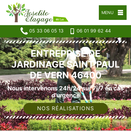
MENU
05 33 06 05 13
06 01 99 62 44
ENTREPRISE DE
JARDINAGE SAINT PAUL
DE VERN 46400
Nous intervenons 24h/24 sur 7j/7 en cas
d'urgence
NOS RÉALISATIONS