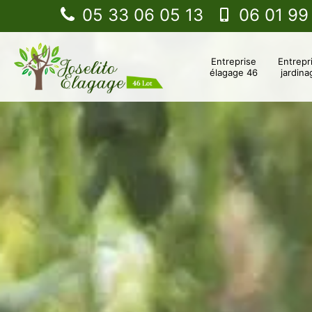
05 33 06 05 13
06 01 99
Entreprise
Entrepr
élagage 46
jardina