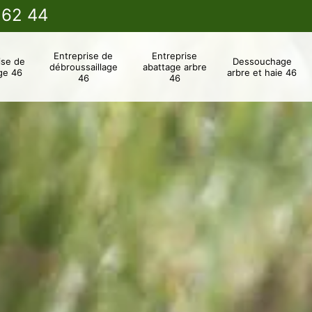
 62 44
Entreprise de
Entreprise
ise de
Dessouchage
débroussaillage
abattage arbre
ge 46
arbre et haie 46
46
46