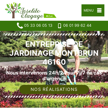
MENU
05 33 06 05 13
06 01 99 62 44
ENTREPRISE DE
JARDINAGE MONTBRUN
46160
Nous intervenons 24h/24 sur 7j/7 en cas
d'urgence
NOS RÉALISATIONS