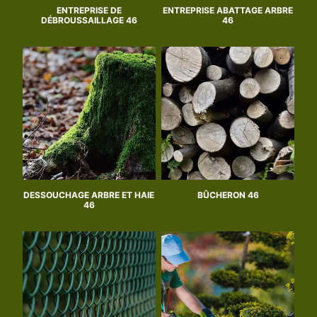
ENTREPRISE DE
ENTREPRISE ABATTAGE ARBRE
DÉBROUSSAILLAGE 46
46
DESSOUCHAGE ARBRE ET HAIE
BÛCHERON 46
46