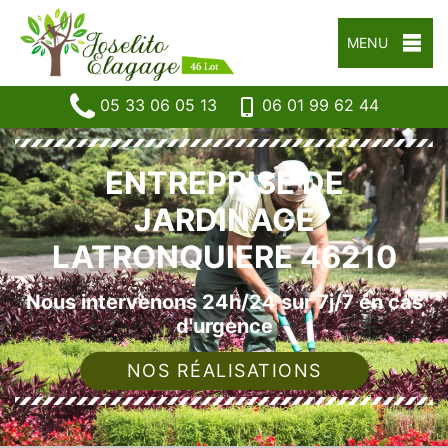
MENU
05 33 06 05 13
06 01 99 62 44
ENTREPRISE DE
JARDINAGE
LATRONQUIERE 46210
Nous intervenons 24h/24 sur 7j/7 en cas
d'urgence
NOS RÉALISATIONS