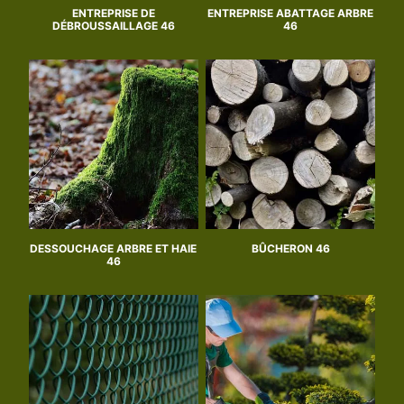
ENTREPRISE DE
ENTREPRISE ABATTAGE ARBRE
DÉBROUSSAILLAGE 46
46
DESSOUCHAGE ARBRE ET HAIE
BÛCHERON 46
46