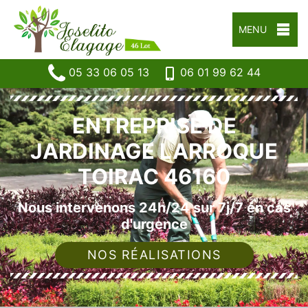
MENU
05 33 06 05 13
06 01 99 62 44
ENTREPRISE DE
JARDINAGE LARROQUE
TOIRAC 46160
Nous intervenons 24h/24 sur 7j/7 en cas
d'urgence
NOS RÉALISATIONS