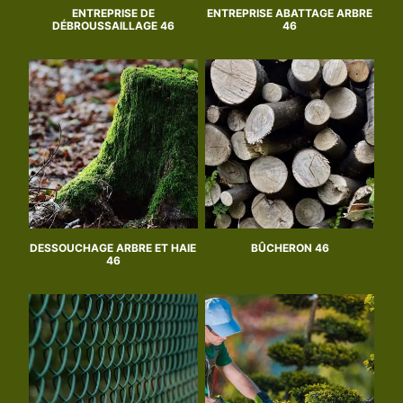
ENTREPRISE DE
ENTREPRISE ABATTAGE ARBRE
DÉBROUSSAILLAGE 46
46
DESSOUCHAGE ARBRE ET HAIE
BÛCHERON 46
46