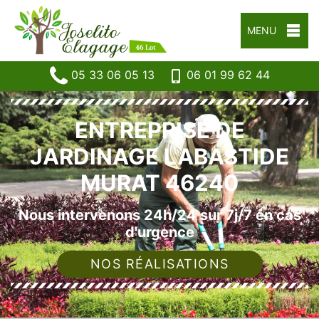
MENU
05 33 06 05 13
06 01 99 62 44
ENTREPRISE DE
JARDINAGE LABASTIDE
MURAT 46240
Nous intervenons 24h/24 sur 7j/7 en cas
d'urgence
NOS RÉALISATIONS