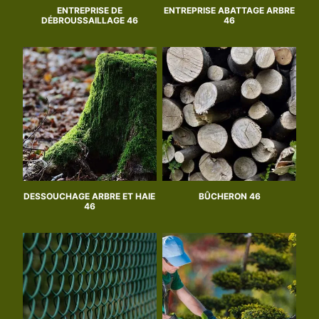
ENTREPRISE DE
ENTREPRISE ABATTAGE ARBRE
DÉBROUSSAILLAGE 46
46
DESSOUCHAGE ARBRE ET HAIE
BÛCHERON 46
46