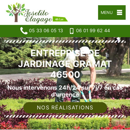
MENU
05 33 06 05 13
06 01 99 62 44
ENTREPRISE DE
JARDINAGE GRAMAT
46500
Nous intervenons 24h/24 sur 7j/7 en cas
d'urgence
NOS RÉALISATIONS