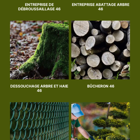
ENTREPRISE DE
ENTREPRISE ABATTAGE ARBRE
DÉBROUSSAILLAGE 46
46
DESSOUCHAGE ARBRE ET HAIE
BÛCHERON 46
46