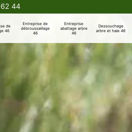
 62 44
Entreprise de
Entreprise
ise de
Dessouchage
débroussaillage
abattage arbre
ge 46
arbre et haie 46
46
46