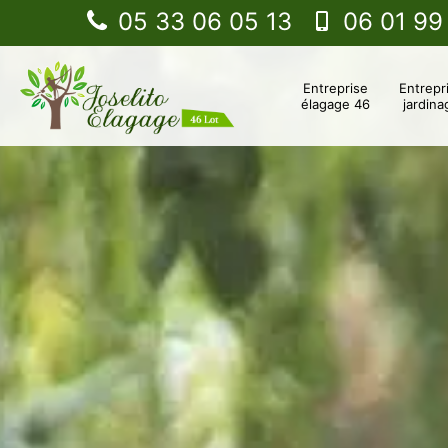
05 33 06 05 13
06 01 99
Entreprise
Entrepr
élagage 46
jardina