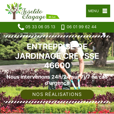
MENU
05 33 06 05 13
06 01 99 62 44
ENTREPRISE DE
JARDINAGE CREYSSE
46600
Nous intervenons 24h/24 sur 7j/7 en cas
d'urgence
NOS RÉALISATIONS