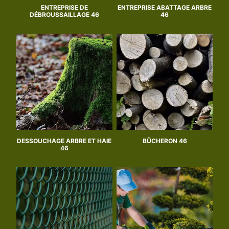
ENTREPRISE DE
ENTREPRISE ABATTAGE ARBRE
DÉBROUSSAILLAGE 46
46
DESSOUCHAGE ARBRE ET HAIE
BÛCHERON 46
46