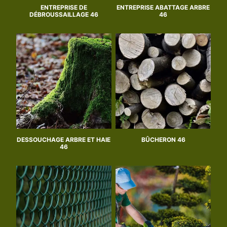
ENTREPRISE DE
ENTREPRISE ABATTAGE ARBRE
DÉBROUSSAILLAGE 46
46
DESSOUCHAGE ARBRE ET HAIE
BÛCHERON 46
46