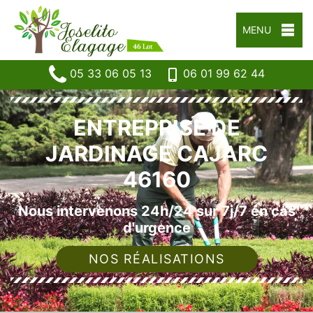
MENU
05 33 06 05 13
06 01 99 62 44
ENTREPRISE DE
JARDINAGE CAJARC
46160
Nous intervenons 24h/24 sur 7j/7 en cas
d'urgence
NOS RÉALISATIONS