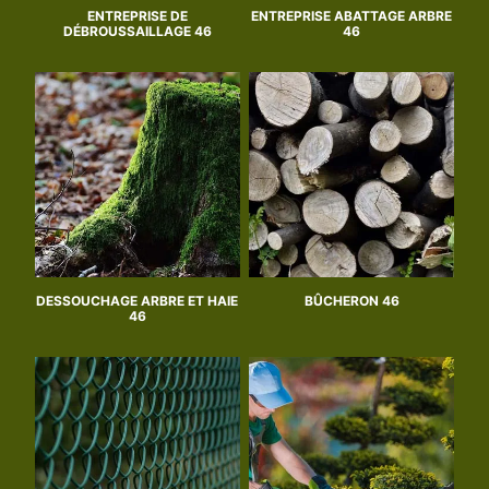
ENTREPRISE DE
ENTREPRISE ABATTAGE ARBRE
DÉBROUSSAILLAGE 46
46
DESSOUCHAGE ARBRE ET HAIE
BÛCHERON 46
46