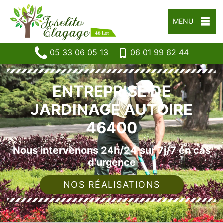
MENU
05 33 06 05 13
06 01 99 62 44
ENTREPRISE DE
JARDINAGE AUTOIRE
46400
Nous intervenons 24h/24 sur 7j/7 en cas
d'urgence
NOS RÉALISATIONS