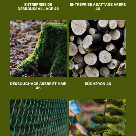
ENTREPRISE DE
ENTREPRISE ABATTAGE ARBRE
DÉBROUSSAILLAGE 46
46
DESSOUCHAGE ARBRE ET HAIE
BÛCHERON 46
46