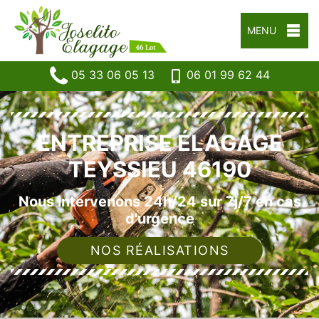
MENU
05 33 06 05 13
06 01 99 62 44
ENTREPRISE ÉLAGAGE
TEYSSIEU 46190
Nous intervenons 24h/24 sur 7j/7 en cas
d'urgence
NOS RÉALISATIONS