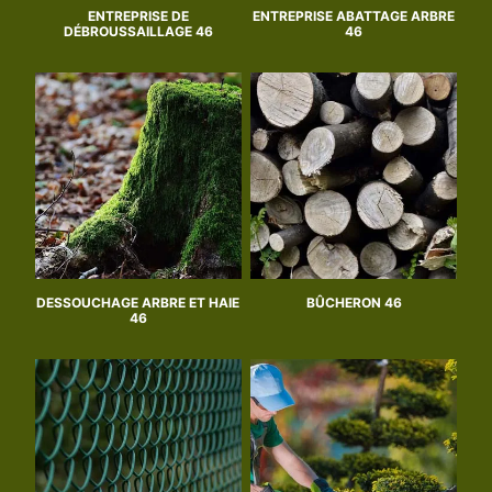
ENTREPRISE DE
ENTREPRISE ABATTAGE ARBRE
DÉBROUSSAILLAGE 46
46
DESSOUCHAGE ARBRE ET HAIE
BÛCHERON 46
46