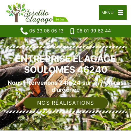
MENU
05 33 06 05 13
06 01 99 62 44
ENTREPRISE ÉLAGAGE
SOULOMES 46240
Nous intervenons 24h/24 sur 7j/7 en cas
d'urgence
NOS RÉALISATIONS