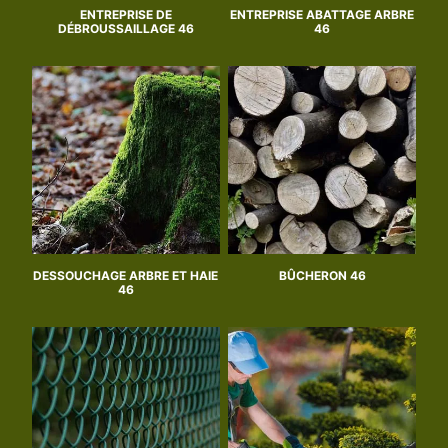
ENTREPRISE DE
ENTREPRISE ABATTAGE ARBRE
DÉBROUSSAILLAGE 46
46
DESSOUCHAGE ARBRE ET HAIE
BÛCHERON 46
46