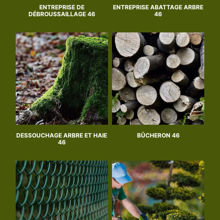
ENTREPRISE DE
ENTREPRISE ABATTAGE ARBRE
DÉBROUSSAILLAGE 46
46
DESSOUCHAGE ARBRE ET HAIE
BÛCHERON 46
46