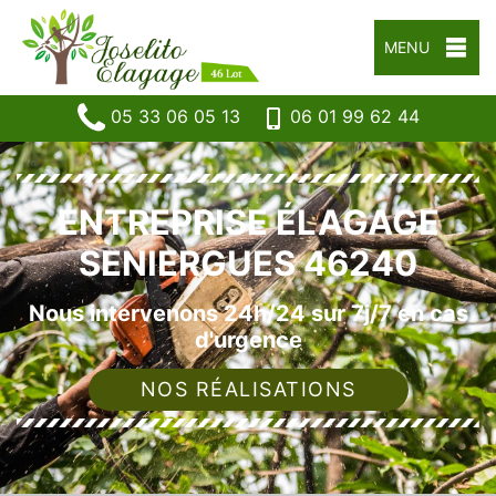
MENU
05 33 06 05 13
06 01 99 62 44
ENTREPRISE ÉLAGAGE
SENIERGUES 46240
Nous intervenons 24h/24 sur 7j/7 en cas
d'urgence
NOS RÉALISATIONS