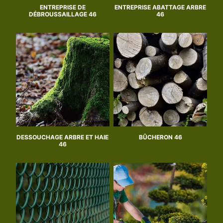
ENTREPRISE DE
ENTREPRISE ABATTAGE ARBRE
DÉBROUSSAILLAGE 46
46
DESSOUCHAGE ARBRE ET HAIE
BÛCHERON 46
46