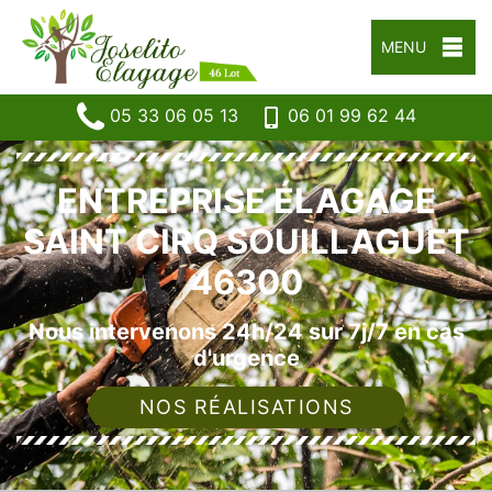
MENU
05 33 06 05 13
06 01 99 62 44
ENTREPRISE ÉLAGAGE
SAINT CIRQ SOUILLAGUET
46300
Nous intervenons 24h/24 sur 7j/7 en cas
d'urgence
NOS RÉALISATIONS