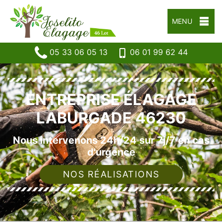
MENU
05 33 06 05 13
06 01 99 62 44
ENTREPRISE ÉLAGAGE
LABURGADE 46230
Nous intervenons 24h/24 sur 7j/7 en cas
d'urgence
NOS RÉALISATIONS