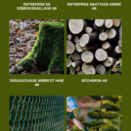
ENTREPRISE DE
ENTREPRISE ABATTAGE ARBRE
DÉBROUSSAILLAGE 46
46
DESSOUCHAGE ARBRE ET HAIE
BÛCHERON 46
46