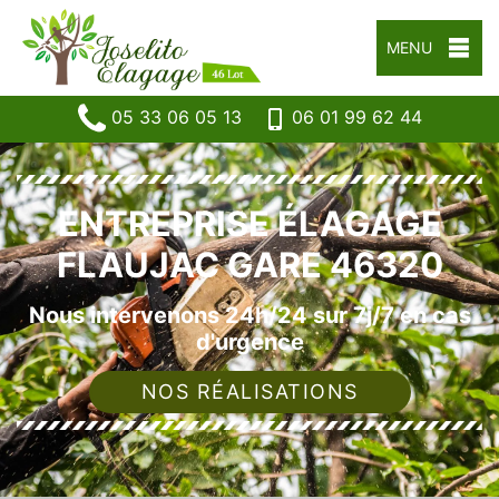
MENU
05 33 06 05 13
06 01 99 62 44
ENTREPRISE ÉLAGAGE
FLAUJAC GARE 46320
Nous intervenons 24h/24 sur 7j/7 en cas
d'urgence
NOS RÉALISATIONS