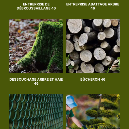
ENTREPRISE DE
ENTREPRISE ABATTAGE ARBRE
DÉBROUSSAILLAGE 46
46
DESSOUCHAGE ARBRE ET HAIE
BÛCHERON 46
46