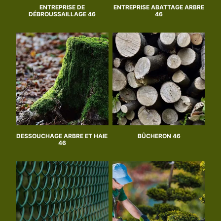
ENTREPRISE DE
ENTREPRISE ABATTAGE ARBRE
DÉBROUSSAILLAGE 46
46
DESSOUCHAGE ARBRE ET HAIE
BÛCHERON 46
46