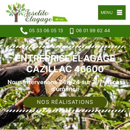
MENU
05 33 06 05 13
06 01 99 62 44
ENTREPRISE ÉLAGAGE
CAZILLAC 46600
Nous intervenons 24h/24 sur 7j/7 en cas
d'urgence
NOS RÉALISATIONS