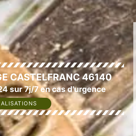
GE CASTELFRANC 46140
4 sur 7j/7 en cas d'urgence
ALISATIONS