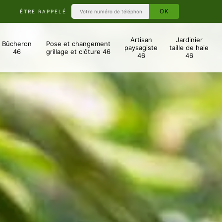
ÊTRE RAPPELÉ
Artisan
Jardinier
Bûcheron
Pose et changement
paysagiste
taille de haie
46
grillage et clôture 46
46
46