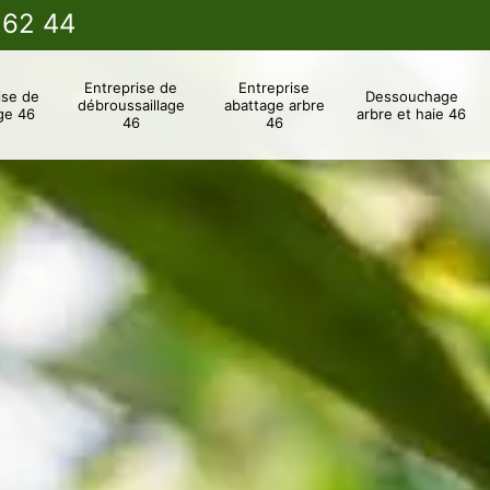
 62 44
Entreprise de
Entreprise
ise de
Dessouchage
débroussaillage
abattage arbre
ge 46
arbre et haie 46
46
46