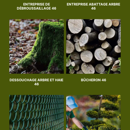
ENTREPRISE DE
ENTREPRISE ABATTAGE ARBRE
DÉBROUSSAILLAGE 46
46
DESSOUCHAGE ARBRE ET HAIE
BÛCHERON 46
46