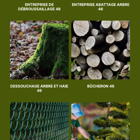
ENTREPRISE DE
ENTREPRISE ABATTAGE ARBRE
DÉBROUSSAILLAGE 46
46
DESSOUCHAGE ARBRE ET HAIE
BÛCHERON 46
46