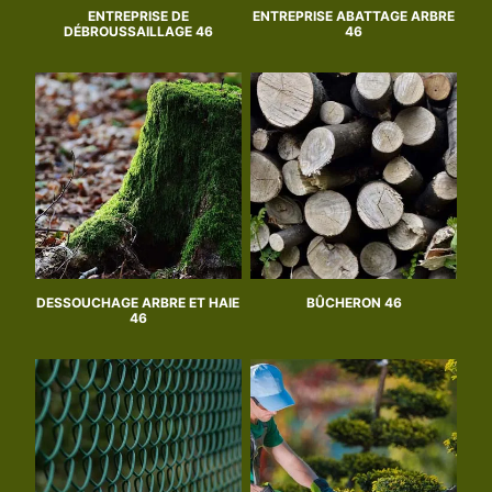
ENTREPRISE DE
ENTREPRISE ABATTAGE ARBRE
DÉBROUSSAILLAGE 46
46
DESSOUCHAGE ARBRE ET HAIE
BÛCHERON 46
46