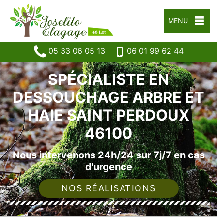
MENU
05 33 06 05 13
06 01 99 62 44
SPÉCIALISTE EN
DESSOUCHAGE ARBRE ET
HAIE SAINT PERDOUX
46100
Nous intervenons 24h/24 sur 7j/7 en cas
d'urgence
NOS RÉALISATIONS